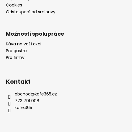
p
č
Cookies
r
u
Odstoupení od smlouvy
v
j
k
e
y
m
v
e
Možnosti spolupráce
ý
Káva na vaší akci
p
FOCUS
Pro gastro
i
CREMA
Pro firmy
s
245
u
Kč
Kontakt
obchod
@
kafe365.cz
773 791 008
kafe.365