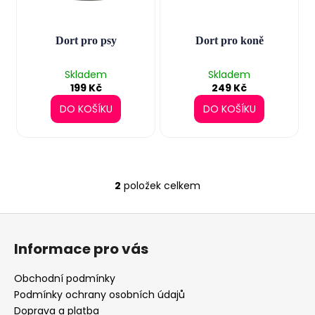
u
a
k
j
t
Dort pro psy
Dort pro koně
í
ů
t
Skladem
Skladem
?
199 Kč
249 Kč
DO KOŠÍKU
DO KOŠÍKU
HLEDAT
2
položek celkem
O
v
Z
l
D
á
á
o
Informace pro vás
d
p
p
a
o
a
Obchodní podmínky
c
r
t
Podmínky ochrany osobních údajů
í
u
í
Doprava a platba