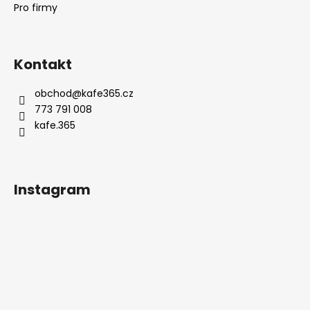
č
Pro firmy
u
j
e
m
Kontakt
e
obchod
@
kafe365.cz
773 791 008
BRASILIA
kafe.365
TMAVĚ
PRAŽENÁ
254
Kč
Instagram