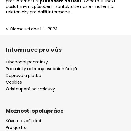
přes internet) či
převodem na účet
. Chcete-li zboží
a
poslat jiným způsobem, kontaktujte nás e-mailem či
telefonicky pro další informace.
j
í
t
V Olomouci dne 1. 1. 2024
?
Z
á
Informace pro vás
p
a
Obchodní podmínky
t
HLEDAT
Podmínky ochrany osobních údajů
í
Doprava a platba
Cookies
Odstoupení od smlouvy
D
o
p
Možnosti spolupráce
o
r
Káva na vaší akci
u
Pro gastro