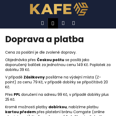
K
Přejít
na
o
obsah
Zpět
Zpět
š
í
Hledat
Nákupní
Menu
Přihlášení
C
k
košík
o
Doprava a platba
p
o
Cena za poslání je dle zvolené dopravy.
t
Objednávka přes
Českou poštu
se posílá jako
ř
doporučený balíček za jednotnou cenu 149 Kč. Poplatek za
e
dobírku 39 Kč.
b
V případě
Zásilkovny
posíláme na výdejní místa (Z-
u
point) za cenu 79 Kč, v případě dobírky se připočítává 20
Kč.
j
e
Přes
PPL
doručení na adresu 99 Kč, v případě dobírky plus
25 Kč.
t
Kromě možnosti platby
dobírkou
, nabízíme platbu
e
kartou předem
přes platební bránu Comgate (online
n