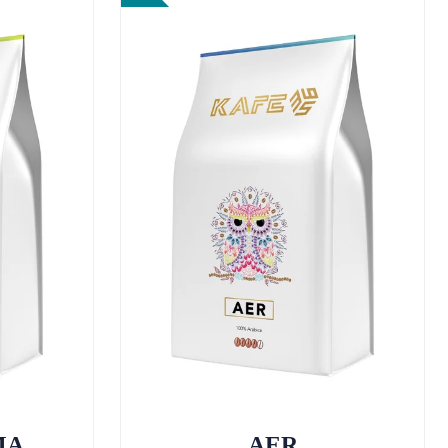
MA
AER