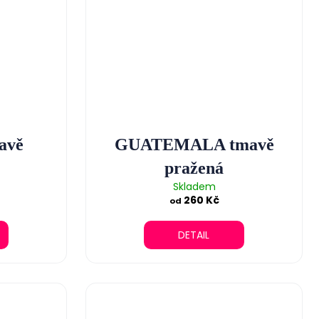
avě
GUATEMALA tmavě
pražená
Skladem
260 Kč
od
DETAIL