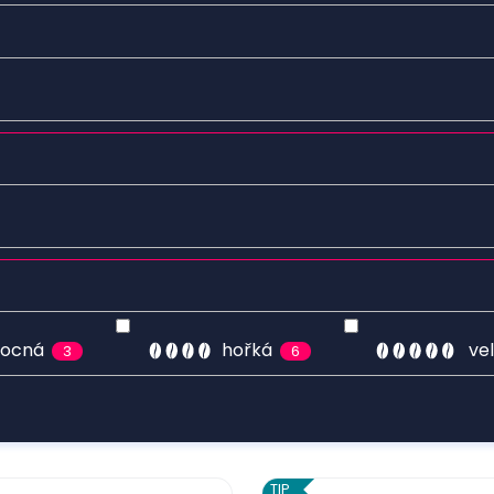
vocná
hořká
ve
3
6
TIP