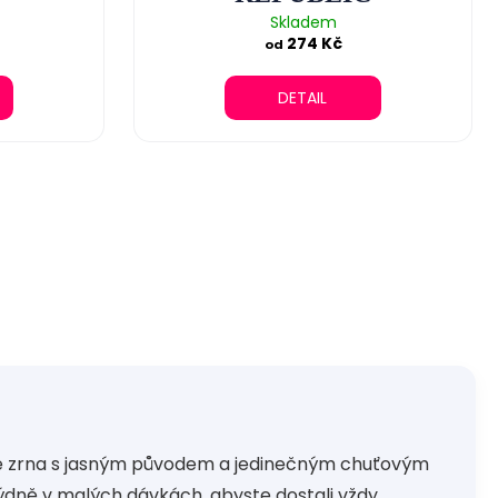
Skladem
274 Kč
od
DETAIL
e zrna s jasným původem a jedinečným chuťovým
týdně v malých dávkách, abyste dostali vždy