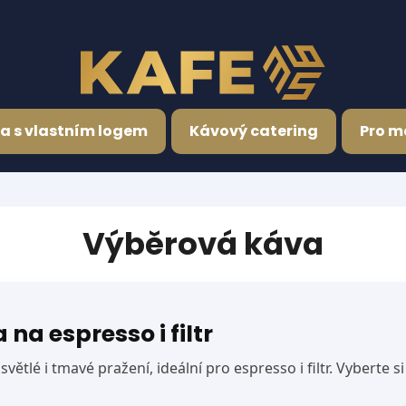
Co potřebujete najít?
a s vlastním logem
Kávový catering
Pro m
HLEDAT
Výběrová káva
Doporučujeme
a espresso i filtr
větlé i tmavé pražení, ideální pro espresso i filtr. Vyberte s
AQUA CREMA
IGNIS