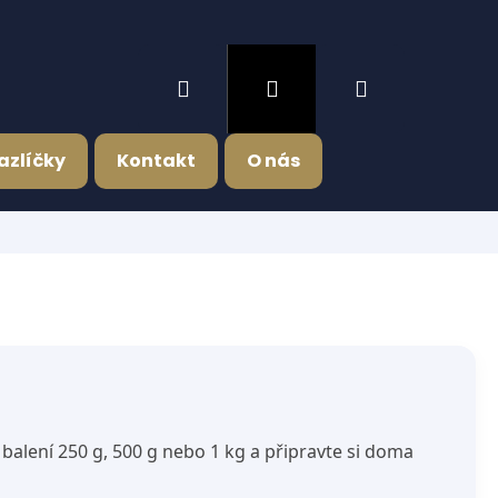
Hledat
Přihlášení
Nákupní
azlíčky
Kontakt
O nás
košík
i balení 250 g, 500 g nebo 1 kg a připravte si doma