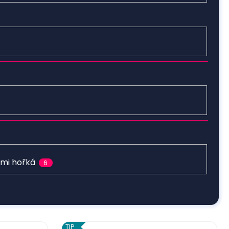
lmi hořká
6
TIP