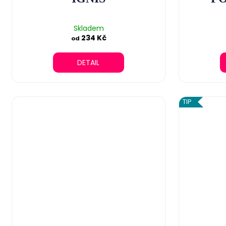
Skladem
234 Kč
od
DETAIL
TIP