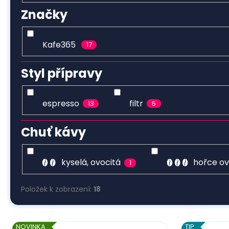
Značky
Kafe365
17
Styl přípravy
espresso
filtr
13
5
Chuť kávy
kyselá, ovocitá
hořce o
1
Položek k zobrazení:
18
V
NOVINKA
TIP