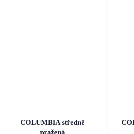
COLUMBIA středně
CO
pražená