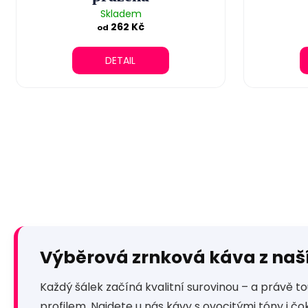
Skladem
262 Kč
od
DETAIL
Výběrová zrnková káva z naš
Každý šálek začíná kvalitní surovinou – a právě t
profilem. Najdete u nás kávy s ovocitými tóny i 