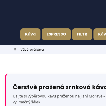
K
Přejít
na
o
obsah
Zpět
Zpět
š
do
do
í
k
obchodu
obchodu
Káva
ESPRESSO
FILTR
Káv
Domů
Výběrová káva
Čerstvě pražená zrnková káva n
Užijte si výběrovou kávu praženou na jižní Moravě – s
výjimečný šálek.
FOCUS CREMA