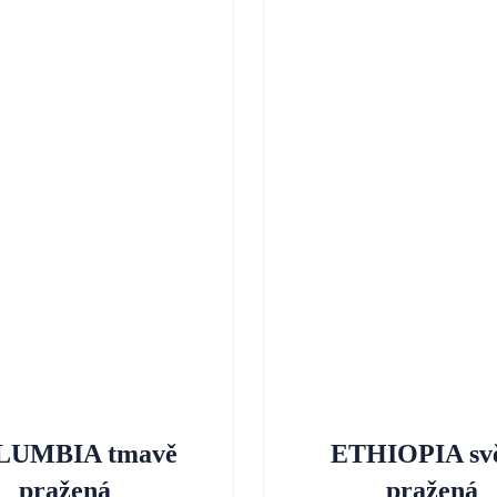
LUMBIA tmavě
ETHIOPIA svě
pražená
pražená