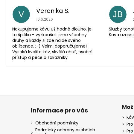
Veronika S.
V
JB
Hodnocení obchodu je 5 z 5 hvězdiček.
16.6.2026
Nakupujeme kávu už hodně dlouho, je
Sluzby toho
to špička - vyzkoušeli jsme všechny
Kava uzasna
druhy a každý si zde najde svého
oblíbence. ;-) Velmi doporučujeme!
Vysoká kvalita káv, skvělá chuť, osobní
přístup a péče o zákazníky.
Z
á
Mož
Informace pro vás
p
Káv
a
Obchodní podmínky
Pro
t
Podmínky ochrany osobních
Pro