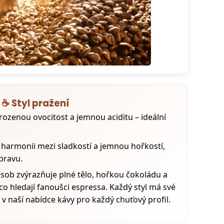
☕ Styl pražení
rozenou ovocitost a jemnou aciditu – ideální
 harmonii mezi sladkostí a jemnou hořkostí,
ípravu.
ůsob zvýrazňuje plné tělo, hořkou čokoládu a
 co hledají fanoušci espressa. Každý styl má své
 v naší nabídce kávy pro každý chuťový profil.