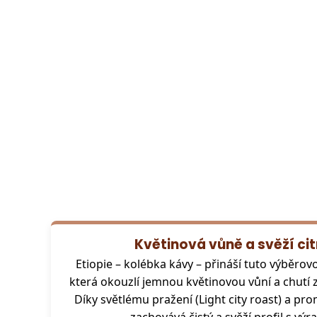
Květinová vůně a svěží ci
Etiopie – kolébka kávy – přináší tuto výběrovo
která okouzlí jemnou květinovou vůní a chutí
Díky světlému pražení (Light city roast) a p
zachovává čistý a svěží profil s výr