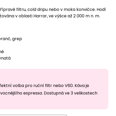
řípravě filtru, cold dripu nebo v moka konvičce. Hodí
tována v oblasti Harrar, ve výšce až 2 000 m n. m.
ranč, grep
é
né
vnatá
rfektní volba pro ruční filtr nebo V60. Káva je
ovocnějšího espressa. Dostupná ve 3 velikostech