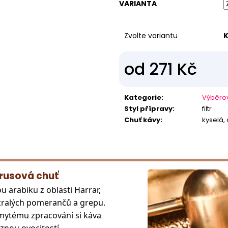
VARIANTA
Zvolte variantu
K
od
271 Kč
Měrná
cena:
Kategorie
:
Výběro
Styl přípravy
:
filtr
Chuť kávy
:
kyselá,
trusová chuť
u arabiku z oblasti Harrar,
 zralých pomerančů a grepu.
romytému zpracování si káva
aznou ovocitostí.