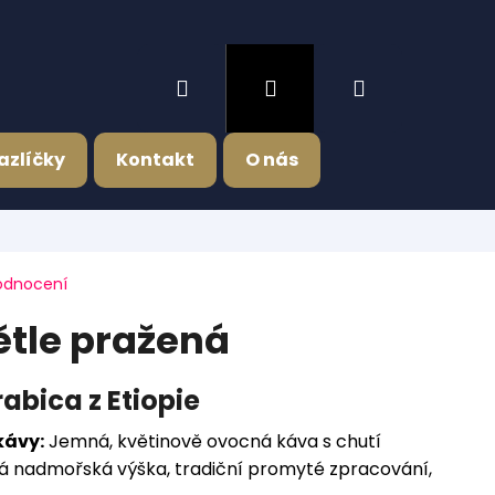
Hledat
Přihlášení
Nákupní
azlíčky
Kontakt
O nás
košík
odnocení
ětle pražená
abica z Etiopie
kávy:
Jemná, květinově ovocná káva s chutí
 nadmořská výška, tradiční promyté zpracování,