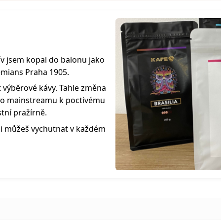
ív jsem kopal do balonu jako
mians Praha 1905.
 výběrové kávy. Tahle změna
ného mainstreamu k poctivému
stní pražírně.
 si můžeš vychutnat v každém