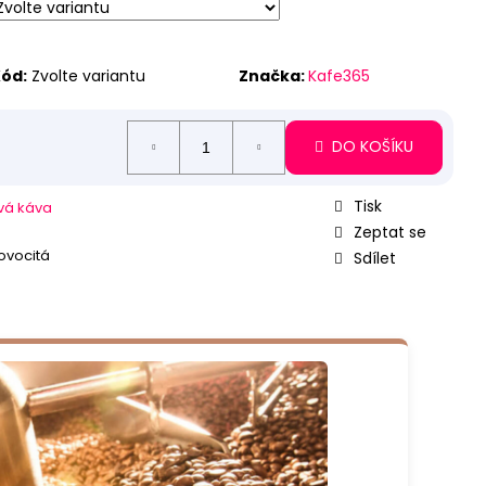
ód:
Zvolte variantu
Značka:
Kafe365
DO KOŠÍKU
Tisk
vá káva
Zeptat se
 ovocitá
Sdílet