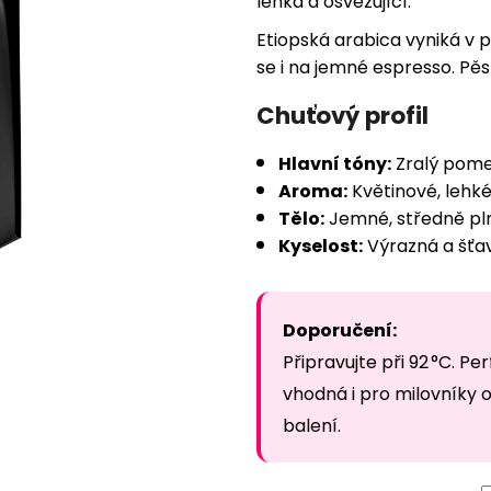
lehká a osvěžující.
247 Kč
234 Kč
Etiopská arabica vyniká v p
se i na jemné espresso. Pěs
Chuťový profil
Hlavní tóny:
Zralý pome
Aroma:
Květinové, lehk
Tělo:
Jemné, středně pl
Kyselost:
Výrazná a šťa
Doporučení:
Připravujte při 92 °C. Pe
vhodná i pro milovníky 
balení.