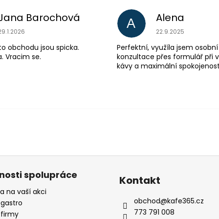
Jana Barochová
Alena
A
Hodnocení obchodu je 5 z 5 hvězdiček.
Hodnocení obchodu
29.1.2026
22.9.2025
to obchodu jsou spicka.
Perfektní, využíla jsem osobní
. Vracim se.
konzultace přes formulář při 
kávy a maximální spokojenost
nosti spolupráce
Kontakt
a na vaší akci
obchod
@
kafe365.cz
 gastro
773 791 008
 firmy