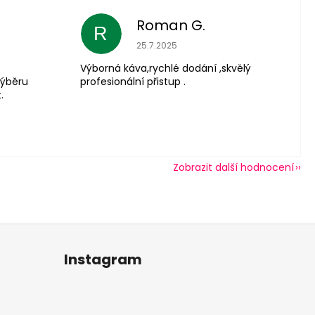
Roman G.
R
 je 5 z 5 hvězdiček.
Hodnocení obchodu je 5 z 5 hvězdič
25.7.2025
Výborná káva,rychlé dodání ,skvělý
výběru
profesionální přistup .
.
Zobrazit další hodnocení
Instagram