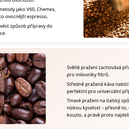
é metody jako V60, Chemex,
ko ovocnější espresso.
vést způsob přípravy do
ce.
Světlé pražení zachovává při
pro milovníky filtrů.
Středně pražená káva nabízí
perfektní pro univerzální př
Tmavé pražení na italský zp
nízkou kyselost – přesně to,
kouzlo, a právě proto najdeš