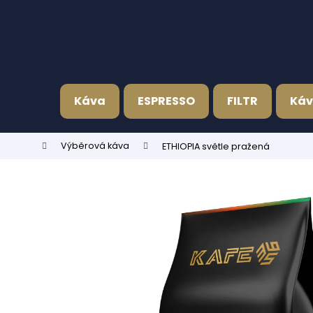
K
Přejít
na
o
obsah
Zpět
Zpět
š
do
do
í
k
obchodu
obchodu
Káva
ESPRESSO
FILTR
Káv
Domů
Výběrová káva
ETHIOPIA světle pražená
FOCUS CREMA