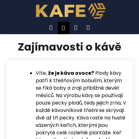
K
Přejít
na
o
obsah
Zpět
Zpět
š
í
Hledat
Nákupní
Menu
Přihlášení
C
k
košík
o
Zajímavosti o kávě
p
o
t
ř
Víte,
že je káva ovoce?
Plody kávy
patří k třešňovým bobulím, kterým
e
se říká boby a zrají přibližně devět
b
měsíců. Na výrobu kávy se používají
u
pouze pecky plodů, tedy jejich zrna, V
j
každé kávovníkové třešni se skrývají
e
dvě až tři pecky. Káva roste na hustě
t
sázených keřích, kterými jsou
e
pokryté celé rozlehlé plantáže. Keř
n