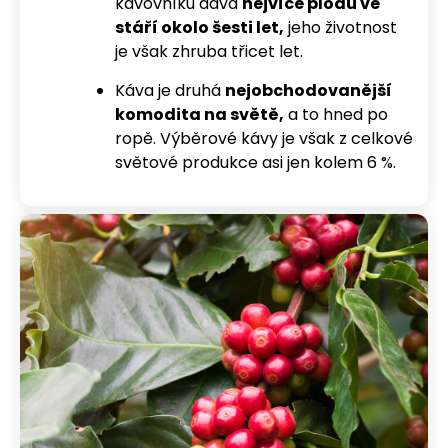
kávovníku dává
nejvíce plodů ve
a
stáří okolo šesti let,
jeho životnost
j
je však zhruba třicet let.
í
Káva je druhá
nejobchodovanější
t
komodita na světě,
a to hned po
?
ropě. Výběrové kávy je však z celkové
světové produkce asi jen kolem 6 %.
HLEDAT
D
o
p
o
r
u