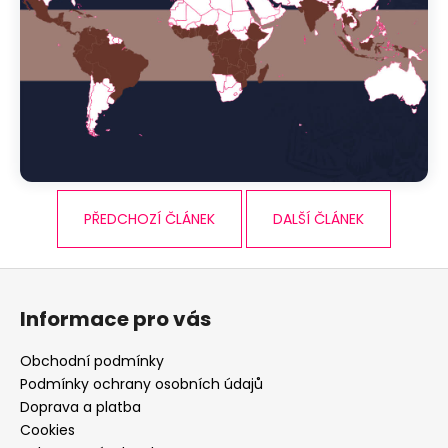
PŘEDCHOZÍ ČLÁNEK
DALŠÍ ČLÁNEK
Z
á
Informace pro vás
p
a
Obchodní podmínky
t
Podmínky ochrany osobních údajů
í
Doprava a platba
Cookies