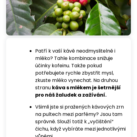
č
u
j
e
m
e
Patří k vaší kávě neodmyslitelně i
BRASILIA
TMAVĚ
mléko? Tahle kombinace snižuje
PRAŽENÁ
účinky kofeinu. Takže pokud
254
potřebujete rychle zbystřit mysl,
Kč
zkuste mléko vynechat. Na druhou
stranu
káva s mlékem je šetrnější
pro náš žaludek a zažívání.
Všimli jste si pražených kávových zrn
na pultech mezi parfémy? Jsou tam
správně. Slouží totiž k „vyčištění“
čichu, když vybíráte mezi jednotlivými
vůněmi.